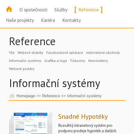
[
]
O společnosti
Služby
Reference
Naše projekty
Kariéra
Kontakty
Reference
Vše
Webové stránky
Facebookové aplikace
Internetové obchody
Informační systémy
Grafika a loga
Tiskoviny
Newslettery
Webové portály
Informační systémy
Homepage
>>
Reference
>>
Informační systémy
Snadné Hypotéky
Rozsáhlý intranetový systém pro
podporu prodeje hypoték a dalších