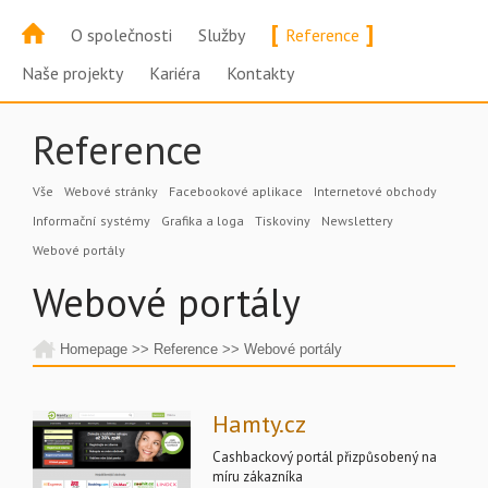
[
]
O společnosti
Služby
Reference
Naše projekty
Kariéra
Kontakty
Reference
Vše
Webové stránky
Facebookové aplikace
Internetové obchody
Informační systémy
Grafika a loga
Tiskoviny
Newslettery
Webové portály
Webové portály
Homepage
>>
Reference
>>
Webové portály
Hamty.cz
Cashbackový portál přizpůsobený na
míru zákazníka