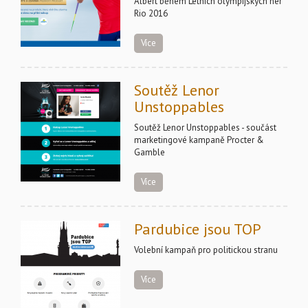
Albert během Letních olympijských her
Rio 2016
Více
Soutěž Lenor
Unstoppables
Soutěž Lenor Unstoppables - součást
marketingové kampaně Procter &
Gamble
Více
Pardubice jsou TOP
Volební kampaň pro politickou stranu
Více