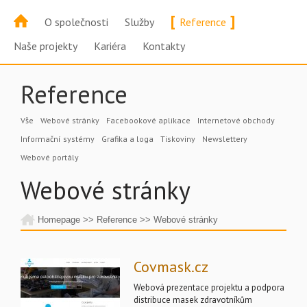
[
]
O společnosti
Služby
Reference
Naše projekty
Kariéra
Kontakty
Reference
Vše
Webové stránky
Facebookové aplikace
Internetové obchody
Informační systémy
Grafika a loga
Tiskoviny
Newslettery
Webové portály
Webové stránky
Homepage
>>
Reference
>>
Webové stránky
Covmask.cz
Webová prezentace projektu a podpora
distribuce masek zdravotníkům