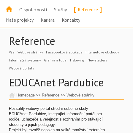
[
]
O společnosti
Služby
Reference
Naše projekty
Kariéra
Kontakty
Reference
Vše
Webové stránky
Facebookové aplikace
Internetové obchody
Informační systémy
Grafika a loga
Tiskoviny
Newslettery
Webové portály
EDUCAnet Pardubice
Homepage
>>
Reference
>>
Webové stránky
Rozsáhlý webový portál střední odborné školy
EDUCAnet Pardubice, integrující informační portál pro
rodiče, uchazeče a veřejnost s rozhraním pro stávající
studenty a jejich pedagogy.
Projekt byl rovněž napojen na velké množství externích