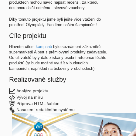
produktech mohou navíc napsat recenzi, za kterou
dostanou další odměnu - slevové vouchery.
Díky tomuto projektu jsme byli ještě více vtaženi do
prostředí Olympiády. Fandíme našim šampionům!
Cíle projektu
Hlavním cílem
kampaně
bylo seznámení zákazníků
supermarketů Albert s prémiovými produkty zadavatele.
Od uživatelů byly dále získány osobní reference těchto
produktů (ty bude možné využít v budoucích
kampaních, například na tiskoviny v obchodech).
Realizované služby
Analýza projektu
Vývoj na míru
Příprava HTML šablon
Nasazení redakčního systému