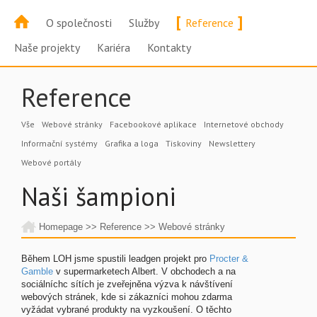
[
]
O společnosti
Služby
Reference
Naše projekty
Kariéra
Kontakty
Reference
Vše
Webové stránky
Facebookové aplikace
Internetové obchody
Informační systémy
Grafika a loga
Tiskoviny
Newslettery
Webové portály
Naši šampioni
Homepage
>>
Reference
>>
Webové stránky
Během LOH jsme spustili leadgen projekt pro
Procter &
Gamble
v supermarketech Albert. V obchodech a na
sociálníchc sítích je zveřejněna výzva k návštívení
webových stránek, kde si zákazníci mohou zdarma
vyžádat vybrané produkty na vyzkoušení. O těchto