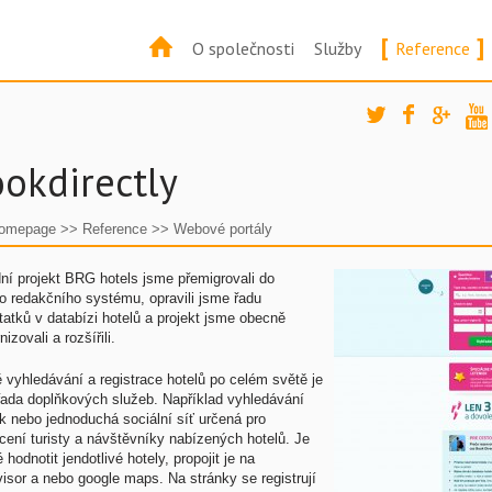
[
]
O společnosti
Služby
Reference
okdirectly
omepage
>>
Reference
>>
Webové portály
ní projekt BRG hotels jsme přemigrovali do
o redakčního systému, opravili jsme řadu
atků v databízi hotelů a projekt jsme obecně
izovali a rozšířili.
vyhledávání a registrace hotelů po celém světě je
 řada doplňkových služeb. Například vyhledávání
k nebo jednoduchá sociální síť určená pro
ení turisty a návštěvníky nabízených hotelů. Je
hodnotit jendotlivé hotely, propojit je na
visor a nebo google maps. Na stránky se registrují