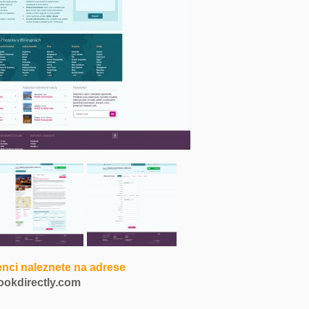
enci naleznete na adrese
ookdirectly.com