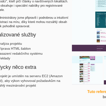
vodci", kteří píčí články o navštívených lokalitách.
 obsahuje i speciální nabídky pro registrované
ele.
ministrátory jsme připravili i podrobnou a intuitivní
istraci na míru, díky které mohou rozsáhlý obsah
ek pohodlně spravovat.
lizované služby
nalýza projektu
říprava HTML šablon
asazení redakčního systému
řeklady
ycky něco extra
rojekt je umístěn na serveru EC2 (Amazon
d), aby výkon vyhovoval požadavkům na
áhlý mezinárodní projekt
Tuto refer
b