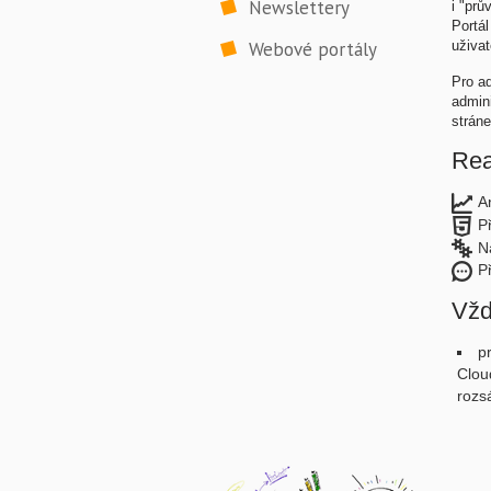
Newslettery
i "prů
Portál
Webové portály
uživat
Pro ad
admin
strán
Rea
A
P
N
P
Vžd
p
Clou
rozs