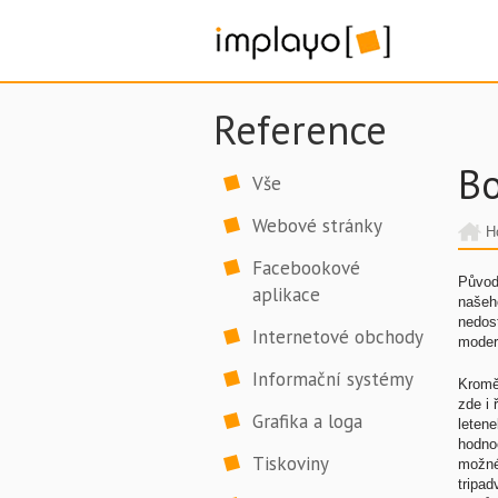
Reference
Bo
Vše
Webové stránky
H
Facebookové
Původ
aplikace
našeh
nedost
Internetové obchody
modern
Informační systémy
Kromě 
zde i
Grafika a loga
letene
hodnoc
Tiskoviny
možné 
tripad