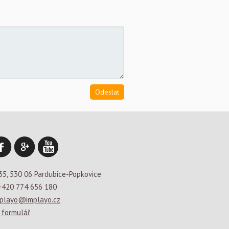
35, 530 06 Pardubice-Popkovice
+420 774 656 180
playo@implayo.cz
 formulář