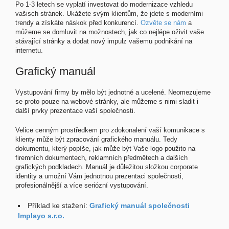
Po 1-3 letech se vyplatí investovat do modernizace vzhledu
vašisch stránek. Ukážete svým klientům, že jdete s moderními
trendy a získáte náskok před konkurencí.
Ozvěte se nám
a
můžeme se domluvit na možnostech, jak co nejlépe oživit vaše
stávající stránky a dodat nový impulz vašemu podnikání na
internetu.
Grafický manuál
Vystupování firmy by mělo být jednotné a ucelené. Neomezujeme
se proto pouze na webové stránky, ale můžeme s nimi sladit i
další prvky prezentace vaší společnosti.
Velice cenným prostředkem pro zdokonalení vaší komunikace s
klienty může být zpracování grafického manuálu. Tedy
dokumentu, který popíše, jak může být Vaše logo použito na
firemních dokumentech, reklamních předmětech a dalších
grafických podkladech. Manuál je důležitou složkou corporate
identity a umožní Vám jednotnou prezentaci společnosti,
profesionálnější a více seriózní vystupování.
Příklad ke stažení:
Grafický manuál společnosti
Implayo s.r.o.