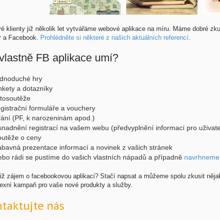
vé klienty již několik let vytvářáme webové aplikace na míru. Máme dobré zk
er a Facebook.
Prohlédněte si některé z našich aktuálních referencí
.
vlastně FB aplikace umí?
ednoduché hry
nkety a dotazníky
otosoutěže
egistrační formuláře a vouchery
řání (PF, k narozeninám apod.)
snadnění registrací na vašem webu (předvyplnění informací pro uživate
outěže o ceny
ábavná prezentace informací a novinek z vašich stránek
ebo rádi se pustíme do vašich vlastních nápadů a případně
navrhneme
již zájem o facebookovou aplikaci? Stačí napsat a můžeme spolu zkusit něja
exní kampaň pro vaše nové produkty a služby.
taktujte nás