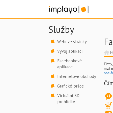
Služby
Fa
Webové stránky
Vývoj aplikací
H
Facebookové
Firmy,
aplikace
mají 
sociál
Internetové obchody
Čím
Grafické práce
Virtuální 3D
prohlídky