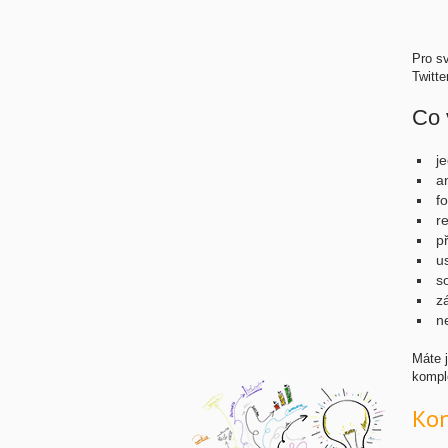
Pro s
Twitt
Co 
j
a
f
r
p
u
s
z
n
Máte 
kompl
Kon