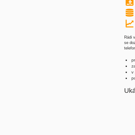
Rádi
se doz
telef
p
z
v
p
Uká