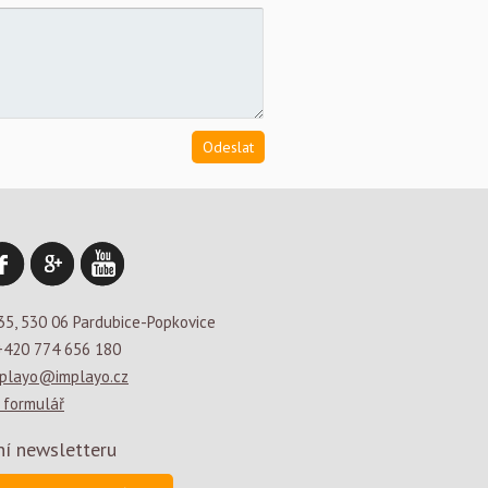
35, 530 06 Pardubice-Popkovice
+420 774 656 180
playo@implayo.cz
 formulář
ní newsletteru