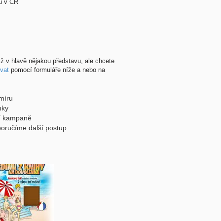
lů v ČR
ž v hlavě nějakou představu, ale chcete
vat
pomocí formuláře níže a nebo na
míru
nky
ní kampaně
poručíme další postup