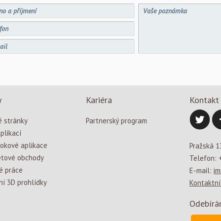
y
Kariéra
Kontakt
 stránky
Partnerský program
plikací
okové aplikace
Pražská 1
etové obchody
Telefon: 
é práce
E-mail:
im
ní 3D prohlídky
Kontaktní
Odebírá