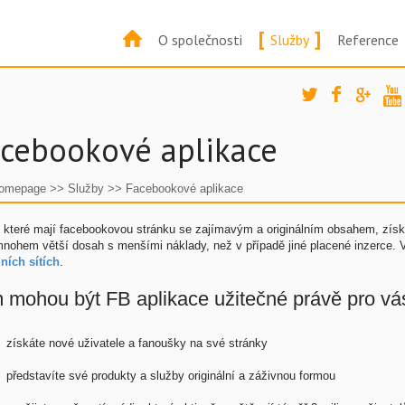
[
]
O společnosti
Služby
Reference
cebookové aplikace
omepage
>>
Služby
>>
Facebookové aplikace
 které mají facebookovou stránku se zajímavým a originálním obsahem, získáv
mnohem větší dosah s menšími náklady, než v případě jiné placené inzerce.
ních sítích
.
 mohou být FB aplikace užitečné právě pro vá
získáte nové uživatele a fanoušky na své stránky
představíte své produkty a služby originální a záživnou formou