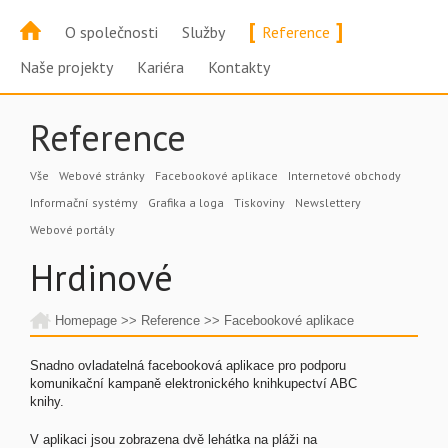
[
]
O společnosti
Služby
Reference
Naše projekty
Kariéra
Kontakty
Reference
Vše
Webové stránky
Facebookové aplikace
Internetové obchody
Informační systémy
Grafika a loga
Tiskoviny
Newslettery
Webové portály
Hrdinové
Homepage
>>
Reference
>>
Facebookové aplikace
Snadno ovladatelná facebooková aplikace pro podporu
komunikační kampaně elektronického knihkupectví ABC
knihy.
V aplikaci jsou zobrazena dvě lehátka na pláži na