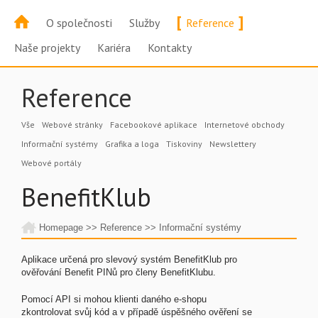
[
]
O společnosti
Služby
Reference
Naše projekty
Kariéra
Kontakty
Reference
Vše
Webové stránky
Facebookové aplikace
Internetové obchody
Informační systémy
Grafika a loga
Tiskoviny
Newslettery
Webové portály
BenefitKlub
Homepage
>>
Reference
>>
Informační systémy
Aplikace určená pro slevový systém BenefitKlub pro
ověřování Benefit PINů pro členy BenefitKlubu.
Pomocí API si mohou klienti daného e-shopu
zkontrolovat svůj kód a v případě úspěšného ověření se