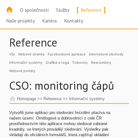
[
]
O společnosti
Služby
Reference
Naše projekty
Kariéra
Kontakty
Reference
Vše
Webové stránky
Facebookové aplikace
Internetové obchody
Informační systémy
Grafika a loga
Tiskoviny
Newslettery
Webové portály
CSO: monitoring čápů
Homepage
>>
Reference
>>
Informační systémy
Vytvořili jsme aplikaci pro sledování hnízdění ptactva na
našem území. Ornitlogové a dobrovolnící z celé ČR
prostřednoctvím této aplikace mohou sledovat zabrané
kvadráty, ve kterých provádějí sledování. Výsledky pak
vkládají do oficiálních formulářů, která zajišťují ukládání