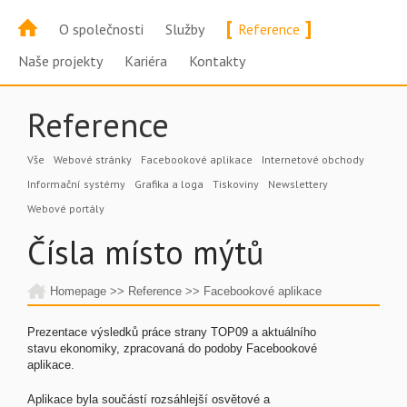
[
]
O společnosti
Služby
Reference
Naše projekty
Kariéra
Kontakty
Reference
Vše
Webové stránky
Facebookové aplikace
Internetové obchody
Informační systémy
Grafika a loga
Tiskoviny
Newslettery
Webové portály
Čísla místo mýtů
Homepage
>>
Reference
>>
Facebookové aplikace
Prezentace výsledků práce strany TOP09 a aktuálního
stavu ekonomiky, zpracovaná do podoby Facebookové
aplikace.
Aplikace byla součástí rozsáhlejší osvětové a