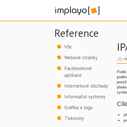
Reference
I
Vše
Webové stránky
H
Facebookové
Podle 
aplikace
podkla
posti
Internetové obchody
předev
symbo
Informační systémy
Cíl
Grafika a loga
p
Tiskoviny
p