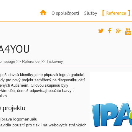
[
]
O společnosti
Služby
Reference
PA4YOU
omepage
>>
Reference
>>
Tiskoviny
požadavků klientky jsme připravili logo a grafické
dy pro nový projekt zaměřený na diagnostiku dětí
žených Autismem. Cílovou skupinou byly
ším děti, čemuž odpovídají použité barvy i
lika.
e projektu
říprava logomanuálu
ravidla použití pro tisk i na webových stránkách