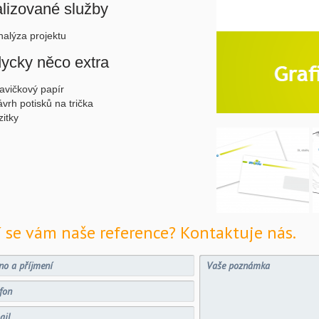
lizované služby
nalýza projektu
ycky něco extra
lavičkový papír
ávrh potisků na trička
zitky
í se vám naše reference? Kontaktuje nás.