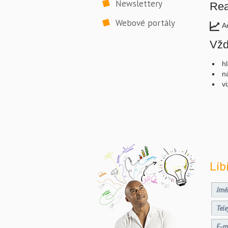
Newslettery
Rea
Webové portály
A
Vžd
h
n
vi
Líb